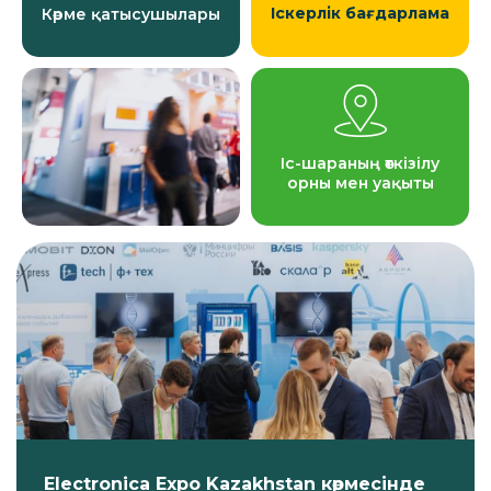
Іскерлік бағдарлама
Көрме қатысушылары
Іс-шараның өткізілу
орны мен уақыты
Electronica Expo Kazakhstan көрмесінде