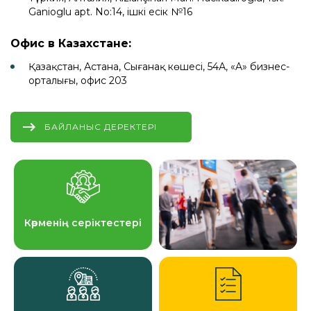
Ganioglu apt. No:14, ішкі есік №16
Офис в Казахстане:
Қазақстан, Астана, Сығанақ көшесі, 54А, «A» бизнес-
орталығы, офис 203
БАЙЛАНЫС ДЕРЕКТЕРІ
Көрменің серіктестері