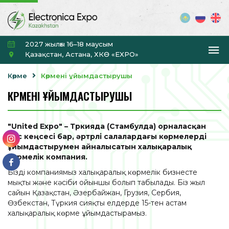
2027 жылғы 16–18 маусым
Қазақстан, Астана, ХКӨ «EXPO»
Көрме
Көрмені ұйымдастырушы
КӨРМЕНІ ҰЙЫМДАСТЫРУШЫ
"United Expo" – Түркияда (Стамбулда) орналасқан
бас кеңсесі бар, әртүрлі салалардағы көрмелерді
ұйымдастырумен айналысатын халықаралық
көрмелік компания.
Біздің компаниямыз халықаралық көрмелік бизнесте
мықты және кәсіби ойыншы болып табылады. Біз жыл
сайын Қазақстан, Әзербайжан, Грузия, Сербия,
Өзбекстан, Түркия сияқты елдерде 15-тен астам
халықаралық көрме ұйымдастырамыз.