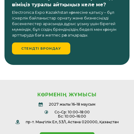
өніміңіз туралы айтқыңыз келе ме?
Electronica Expo Kazakhstan көрмесіне қатысу – бұл
іскерлік байланыстар орнату және бизнесіңізді
бәсекелестер арасында дұрыс ұсыну үшін бірегей
мүмкіндік, бұл сіздің брендіңіздің беделі мен көрінуін
арттыруда баға жетпес рөл атқарады.
СТЕНДТІ БРОНДАУ
КӨРМЕНІҢ ЖҰМЫСЫ
2027 жылғы 16–18 маусым
Сс–Ср: 10:00–18:00
Бс: 10:00–16:00
пр-т. Мәңгілік Ел, 53/1, Астана 020000, Қазақстан