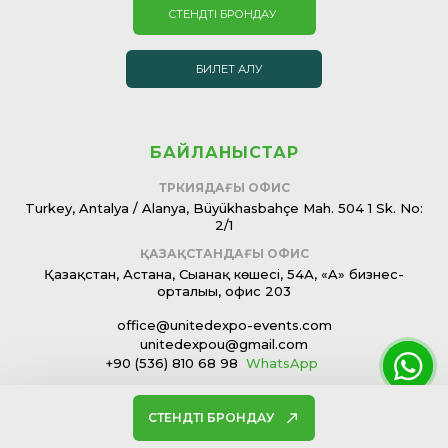
СТЕНДТІ БРОНДАУ
БИЛЕТ АЛУ
БАЙЛАНЫСТАР
ТҮРКИЯДАҒЫ ОФИС
Turkey, Antalya / Alanya, Büyükhasbahçe Mah. 504 1 Sk. No:
2/1
ҚАЗАҚСТАНДАҒЫ ОФИС
Қазақстан, Астана, Сығанақ көшесі, 54А, «A» бизнес-
орталығы, офис 203
office@unitedexpo-events.com
unitedexpou@gmail.com
+90 (536) 810 68 98
WhatsApp
СТЕНДТІ БРОНДАУ
© 2026, Electronica-expo.com. Все права защищены.