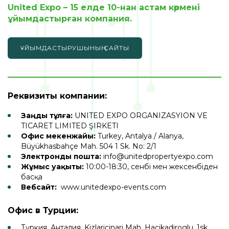
United Expo – 15 елде 10-нан астам көрмені
ұйымдастырған компания.
ҰЙЫМДАСТЫРУШЫНЫҢ САЙТЫ
Реквизиты компании:
Заңды тұлға:
UNITED EXPO ORGANIZASYION VE
TICARET LIMITED ŞIRKETI
Офис мекенжайы:
Turkey, Antalya / Alanya,
Büyükhasbahçe Mah. 504 1 Sk. No: 2/1
Электронды пошта:
info@unitedpropertyexpo.com
Жұмыс уақыты:
10:00-18:30, сенбі мен жексенбіден
басқа
Вебсайт:
www.unitedexpo-events.com
Офис в Турции:
Түркия, Анталия, Kizlariçinari Mah. Hacikadiroglu, 1sk.