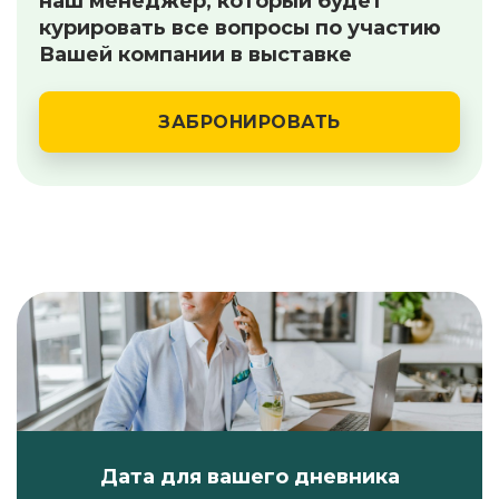
наш менеджер, который будет
курировать все вопросы по участию
Вашей компании в выставке
ЗАБРОНИРОВАТЬ
Дата
Время
Форма
IP
utm_source
utm_medium
utm_campaign
Дата для вашего дневника